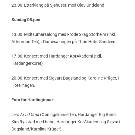
23.00: Etterklang på Sjøhuset, med Olav Undeland
Sundag 08.juni
13.00: Midtsumarsalong med Frode Skag Storheim (inkl.
Afternoon Tea), i Damesalongen på Thon Hotel Sandven
17.00: Konsert med Hardanger KorAkademi (tidl.
Hardangerkoret)
20.00: Konsert med Sigvart Dagsland og Karoline Krüger, i
Hotellhagen.
Foto for Hardingtonar:
Lars Arvid Oma
(Opningskonserten, Hardanger Big Band,
Kim Rysstad med band, Hardanger KorAkademi og Sigvart
Dagsland/Karoline Krüger)