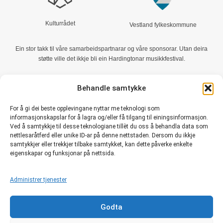
Kulturrådet
Vestland fylkeskommune
Ein stor takk til våre samarbeidspartnarar og våre sponsorar. Utan deira
støtte ville det ikkje bli ein Hardingtonar musikkfestival.
Behandle samtykke
For å gi dei beste opplevingane nyttar me teknologi som
informasjonskapslar for å lagra og/eller få tilgang til einingsinformasjon.
Ved å samtykkje til desse teknologiane tillèt du oss å behandla data som
nettlesaråtferd eller unike ID-ar på denne nettstaden. Dersom du ikkje
samtykkjer eller trekkjer tilbake samtykket, kan dette påverke enkelte
Støtt Hardingtonar Stiftinga med grasrotandelen din når du tippar,
eigenskapar og funksjonar på nettsida.
kjøper lotto, joker o.s.v.
Administrer tjenester
Hardingtonar
, Tololia 27, 5600 Norheimsund – post@hardingtonar.no –
Besøk oss
Godta
på Facebook