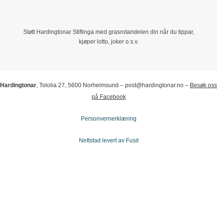
Støtt Hardingtonar Stiftinga med grasrotandelen din når du tippar,
kjøper lotto, joker o.s.v.
Hardingtonar
, Tololia 27, 5600 Norheimsund – post@hardingtonar.no –
Besøk oss
på Facebook
Personvernerklæring
Nettstad levert av Fusit