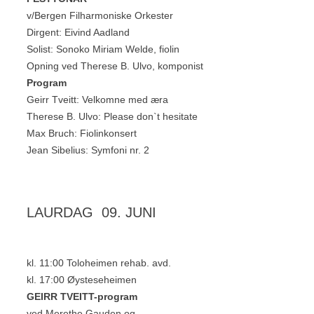
v/Bergen Filharmoniske Orkester
Dirgent: Eivind Aadland
Solist: Sonoko Miriam Welde, fiolin
Opning ved Therese B. Ulvo, komponist
Program
Geirr Tveitt: Velkomne med æra
Therese B. Ulvo: Please don`t hesitate
Max Bruch: Fiolinkonsert
Jean Sibelius: Symfoni nr. 2
LAURDAG 09. JUNI
kl. 11:00 Toloheimen rehab. avd.
kl. 17:00 Øysteseheimen
GEIRR TVEITT-program
ved Merethe Gauden og